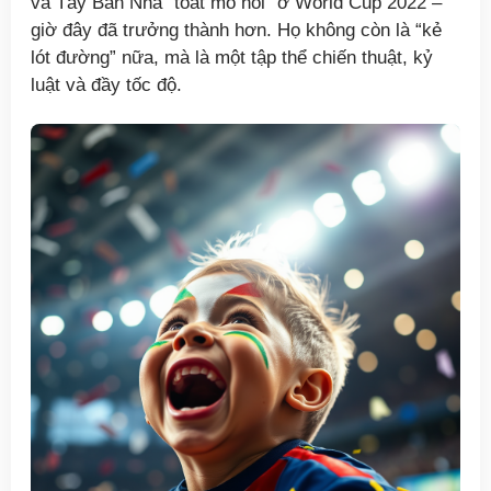
và Tây Ban Nha “toát mồ hôi” ở World Cup 2022 –
giờ đây đã trưởng thành hơn. Họ không còn là “kẻ
lót đường” nữa, mà là một tập thể chiến thuật, kỷ
luật và đầy tốc độ.