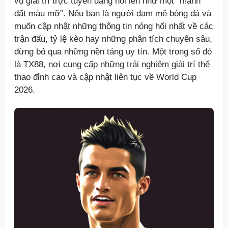
vụ giải trí trực tuyến đang nổi lên như một “mảnh
đất màu mỡ”. Nếu bạn là người đam mê bóng đá và
muốn cập nhật những thông tin nóng hổi nhất về các
trận đấu, tỷ lệ kèo hay những phân tích chuyên sâu,
đừng bỏ qua những nền tảng uy tín. Một trong số đó
là TX88, nơi cung cấp những trải nghiệm giải trí thể
thao đỉnh cao và cập nhật liên tục về World Cup
2026.