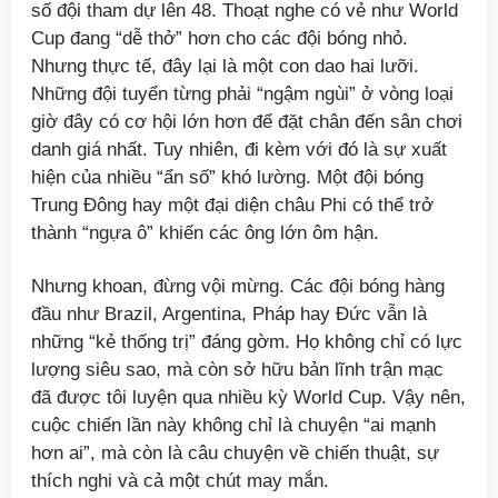
số đội tham dự lên 48. Thoạt nghe có vẻ như World
Cup đang “dễ thở” hơn cho các đội bóng nhỏ.
Nhưng thực tế, đây lại là một con dao hai lưỡi.
Những đội tuyển từng phải “ngậm ngùi” ở vòng loại
giờ đây có cơ hội lớn hơn để đặt chân đến sân chơi
danh giá nhất. Tuy nhiên, đi kèm với đó là sự xuất
hiện của nhiều “ẩn số” khó lường. Một đội bóng
Trung Đông hay một đại diện châu Phi có thể trở
thành “ngựa ô” khiến các ông lớn ôm hận.
Nhưng khoan, đừng vội mừng. Các đội bóng hàng
đầu như Brazil, Argentina, Pháp hay Đức vẫn là
những “kẻ thống trị” đáng gờm. Họ không chỉ có lực
lượng siêu sao, mà còn sở hữu bản lĩnh trận mạc
đã được tôi luyện qua nhiều kỳ World Cup. Vậy nên,
cuộc chiến lần này không chỉ là chuyện “ai mạnh
hơn ai”, mà còn là câu chuyện về chiến thuật, sự
thích nghi và cả một chút may mắn.