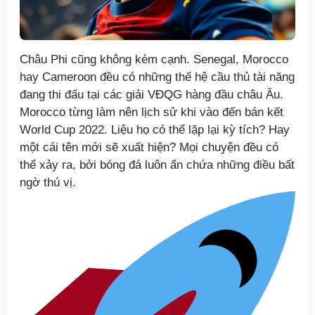
Châu Phi cũng không kém cạnh. Senegal, Morocco
hay Cameroon đều có những thế hệ cầu thủ tài năng
đang thi đấu tại các giải VĐQG hàng đầu châu Âu.
Morocco từng làm nên lịch sử khi vào đến bán kết
World Cup 2022. Liệu họ có thể lặp lại kỳ tích? Hay
một cái tên mới sẽ xuất hiện? Mọi chuyện đều có
thể xảy ra, bởi bóng đá luôn ẩn chứa những điều bất
ngờ thú vị.