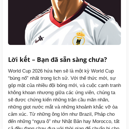
Lời kết – Bạn đã sẵn sàng chưa?
World Cup 2026 hứa hẹn sẽ là một kỳ World Cup
“bùng nổ” nhất trong lịch sử. Với thể thức mới, sự
góp mặt của nhiều đội bóng mới, và cuộc cạnh tranh
không khoan nhượng giữa các ứng viên, chúng ta
sẽ được chứng kiến những trận cầu mãn nhãn,
những giọt nước mắt và những khoảnh khắc vỡ òa
cảm xúc. Từ những ông lớn như Brazil, Pháp cho
đến những “ngựa ô” như Nhật Bản hay Morocco, tất
cả đều đang chạy đua với thời gian để chuẩn bị cho