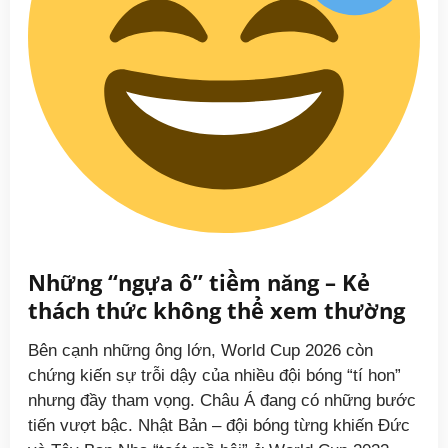
Những “ngựa ô” tiềm năng – Kẻ
thách thức không thể xem thường
Bên cạnh những ông lớn, World Cup 2026 còn
chứng kiến sự trỗi dậy của nhiều đội bóng “tí hon”
nhưng đầy tham vọng. Châu Á đang có những bước
tiến vượt bậc. Nhật Bản – đội bóng từng khiến Đức