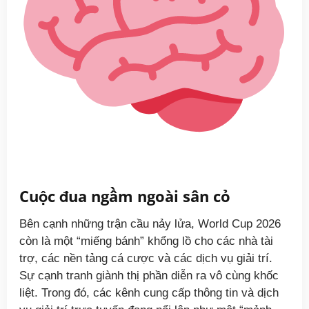
Cuộc đua ngầm ngoài sân cỏ
Bên cạnh những trận cầu nảy lửa, World Cup 2026
còn là một “miếng bánh” khổng lồ cho các nhà tài
trợ, các nền tảng cá cược và các dịch vụ giải trí.
Sự cạnh tranh giành thị phần diễn ra vô cùng khốc
liệt. Trong đó, các kênh cung cấp thông tin và dịch