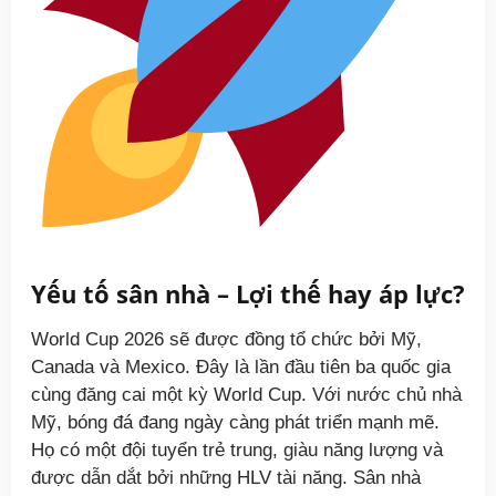
Yếu tố sân nhà – Lợi thế hay áp lực?
World Cup 2026 sẽ được đồng tổ chức bởi Mỹ,
Canada và Mexico. Đây là lần đầu tiên ba quốc gia
cùng đăng cai một kỳ World Cup. Với nước chủ nhà
Mỹ, bóng đá đang ngày càng phát triển mạnh mẽ.
Họ có một đội tuyển trẻ trung, giàu năng lượng và
được dẫn dắt bởi những HLV tài năng. Sân nhà