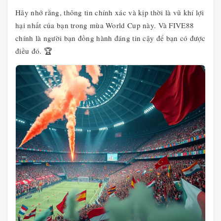
Hãy nhớ rằng, thông tin chính xác và kịp thời là vũ khí lợi
hại nhất của bạn trong mùa World Cup này. Và FIVE88
chính là người bạn đồng hành đáng tin cậy để bạn có được
điều đó. 🏆