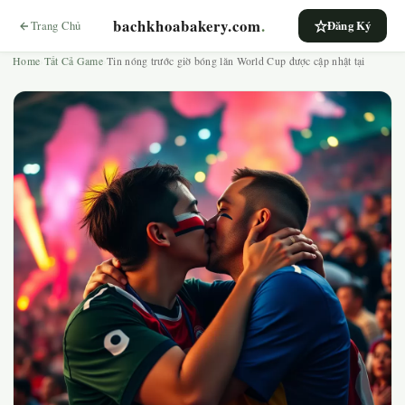
bachkhoabakery.com
.
Trang Chủ
Đăng Ký
Home
›
Tất Cả Game
›
Tin nóng trước giờ bóng lăn World Cup được cập nhật tại