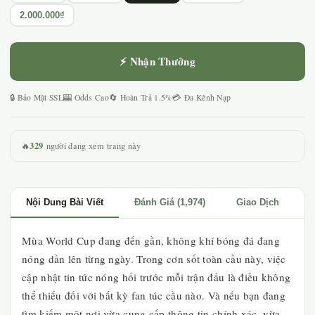
2.000.000₫
⚡ Nhận Thưởng
🔒 Bảo Mật SSL
🎰 Odds Cao
🔄 Hoàn Trả 1.5%
💳 Đa Kênh Nạp
329
🔥
người đang xem trang này
Nội Dung Bài Viết
Đánh Giá (1,974)
Giao Dịch
Mùa World Cup đang đến gần, không khí bóng đá đang
nóng dần lên từng ngày. Trong cơn sốt toàn cầu này, việc
cập nhật tin tức nóng hổi trước mỗi trận đấu là điều không
thể thiếu đối với bất kỳ fan túc cầu nào. Và nếu bạn đang
tìm kiếm một nơi vừa cung cấp thông tin chính xác, vừa