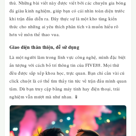
thủ. Những bài viết này được viết bởi các chuyên gia bóng
đá giàu kinh nghiệm, giúp bạn có cái nhìn toàn diện trước
khi trận đấu diễn ra. Đây thực sự là một kho tàng kiến
thức cho những ai yêu thích phân tích và muốn hiểu rõ
hơn về môn thể thao vua.
Giao diện thân thiện, dễ sử dụng
Là một người làm trong lĩnh vực công nghệ, mình đặc biệt
ấn tượng với cách bố trí thông tin của FIVE88. Mọi thứ
đều được sắp xếp khoa học, trực quan. Bạn chỉ cần vài cú
click chuột là có thể tìm thấy tin tức về trận đấu mình quan
tâm. Dù bạn truy cập bằng máy tính hay điện thoại, trải
nghiệm vẫn mượt mà như nhau. 📱