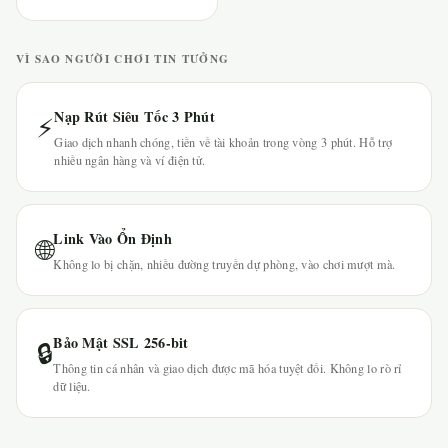
VÌ SAO NGƯỜI CHƠI TIN TƯỞNG
Nạp Rút Siêu Tốc 3 Phút
⚡
Giao dịch nhanh chóng, tiền về tài khoản trong vòng 3 phút. Hỗ trợ
nhiều ngân hàng và ví điện tử.
Link Vào Ổn Định
🌐
Không lo bị chặn, nhiều đường truyền dự phòng, vào chơi mượt mà.
Bảo Mật SSL 256-bit
🔒
Thông tin cá nhân và giao dịch được mã hóa tuyệt đối. Không lo rò rỉ
dữ liệu.