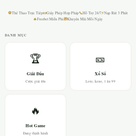
⚽
📜
📞
⚡
Thể Thao Trực Tiếp
Giấy Phép Hợp Pháp
Hỗ Trợ 24/7
Nạp Rút 3 Phút
🔥
🎁
Freebet Miễn Phí
Khuyến Mãi Mỗi Ngày
DANH MỤC
🏆
🎫
Giải Đấu
Xổ Số
Cược giải lớn
Loto, keno, 1 ăn 99
🔥
Hot Game
Đang thịnh hành