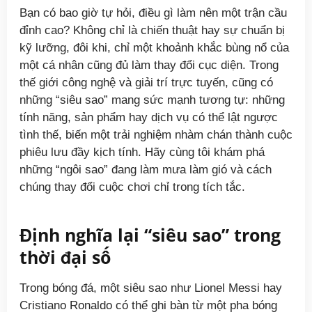
Bạn có bao giờ tự hỏi, điều gì làm nên một trận cầu
đỉnh cao? Không chỉ là chiến thuật hay sự chuẩn bị
kỹ lưỡng, đôi khi, chỉ một khoảnh khắc bùng nổ của
một cá nhân cũng đủ làm thay đổi cục diện. Trong
thế giới công nghệ và giải trí trực tuyến, cũng có
những “siêu sao” mang sức mạnh tương tự: những
tính năng, sản phẩm hay dịch vụ có thể lật ngược
tình thế, biến một trải nghiệm nhàm chán thành cuộc
phiêu lưu đầy kịch tính. Hãy cùng tôi khám phá
những “ngôi sao” đang làm mưa làm gió và cách
chúng thay đổi cuộc chơi chỉ trong tích tắc.
Định nghĩa lại “siêu sao” trong
thời đại số
Trong bóng đá, một siêu sao như Lionel Messi hay
Cristiano Ronaldo có thể ghi bàn từ một pha bóng