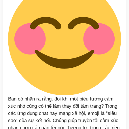
Bạn có nhận ra rằng, đôi khi một biểu tượng cảm
xúc nhỏ cũng có thể làm thay đổi tâm trạng? Trong
các ứng dụng chat hay mạng xã hội, emoji là “siêu
sao” của sự kết nối. Chúng giúp truyền tải cảm xúc
nhanh hơn cả ngàn lời nói. Tương tự, trong các nền