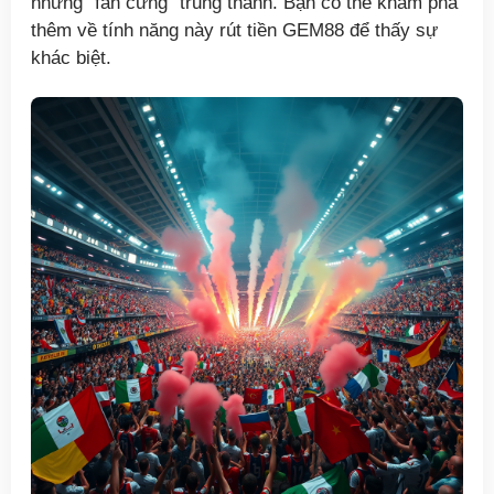
những “fan cứng” trung thành. Bạn có thể khám phá
thêm về tính năng này rút tiền GEM88 để thấy sự
khác biệt.