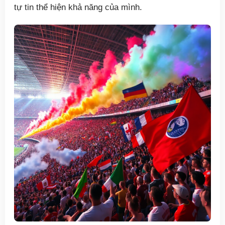
tự tin thể hiện khả năng của mình.