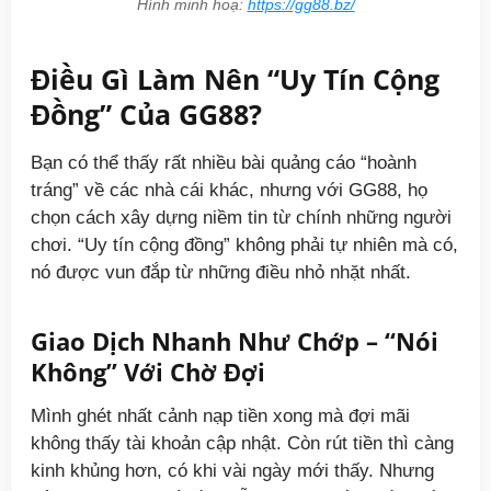
Hình minh hoạ:
https://gg88.bz/
Điều Gì Làm Nên “Uy Tín Cộng
Đồng” Của GG88?
Bạn có thể thấy rất nhiều bài quảng cáo “hoành
tráng” về các nhà cái khác, nhưng với GG88, họ
chọn cách xây dựng niềm tin từ chính những người
chơi. “Uy tín cộng đồng” không phải tự nhiên mà có,
nó được vun đắp từ những điều nhỏ nhặt nhất.
Giao Dịch Nhanh Như Chớp – “Nói
Không” Với Chờ Đợi
Mình ghét nhất cảnh nạp tiền xong mà đợi mãi
không thấy tài khoản cập nhật. Còn rút tiền thì càng
kinh khủng hơn, có khi vài ngày mới thấy. Nhưng