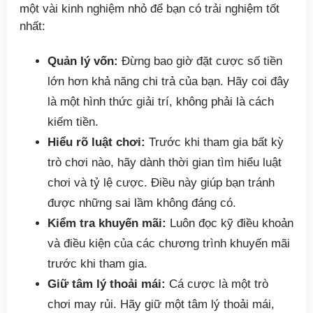
một vài kinh nghiệm nhỏ để bạn có trải nghiệm tốt
nhất:
Quản lý vốn:
Đừng bao giờ đặt cược số tiền
lớn hơn khả năng chi trả của bạn. Hãy coi đây
là một hình thức giải trí, không phải là cách
kiếm tiền.
Hiểu rõ luật chơi:
Trước khi tham gia bất kỳ
trò chơi nào, hãy dành thời gian tìm hiểu luật
chơi và tỷ lệ cược. Điều này giúp bạn tránh
được những sai lầm không đáng có.
Kiểm tra khuyến mãi:
Luôn đọc kỹ điều khoản
và điều kiện của các chương trình khuyến mãi
trước khi tham gia.
Giữ tâm lý thoải mái:
Cá cược là một trò
chơi may rủi. Hãy giữ một tâm lý thoải mái,