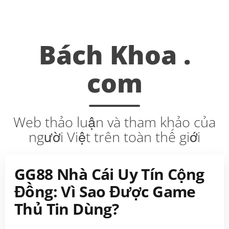
Bách Khoa .
com
Web thảo luận và tham khảo của
người Việt trên toàn thế giới
GG88 Nhà Cái Uy Tín Cộng
Đồng: Vì Sao Được Game
Thủ Tin Dùng?