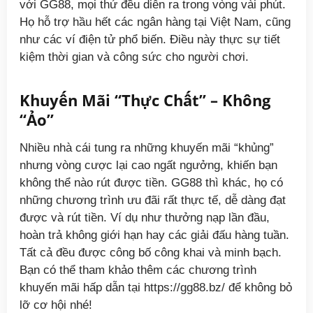
với GG88, mọi thứ đều diễn ra trong vòng vài phút.
Họ hỗ trợ hầu hết các ngân hàng tại Việt Nam, cũng
như các ví điện tử phổ biến. Điều này thực sự tiết
kiệm thời gian và công sức cho người chơi.
Khuyến Mãi “Thực Chất” – Không
“Ảo”
Nhiều nhà cái tung ra những khuyến mãi “khủng”
nhưng vòng cược lại cao ngất ngưởng, khiến bạn
không thể nào rút được tiền. GG88 thì khác, họ có
những chương trình ưu đãi rất thực tế, dễ dàng đạt
được và rút tiền. Ví dụ như thưởng nạp lần đầu,
hoàn trả không giới hạn hay các giải đấu hàng tuần.
Tất cả đều được công bố công khai và minh bạch.
Bạn có thể tham khảo thêm các chương trình
khuyến mãi hấp dẫn tại https://gg88.bz/ để không bỏ
lỡ cơ hội nhé!