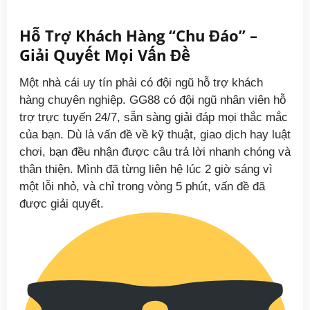
Hỗ Trợ Khách Hàng “Chu Đáo” –
Giải Quyết Mọi Vấn Đề
Một nhà cái uy tín phải có đội ngũ hỗ trợ khách
hàng chuyên nghiệp. GG88 có đội ngũ nhân viên hỗ
trợ trực tuyến 24/7, sẵn sàng giải đáp mọi thắc mắc
của bạn. Dù là vấn đề về kỹ thuật, giao dịch hay luật
chơi, bạn đều nhận được câu trả lời nhanh chóng và
thân thiện. Mình đã từng liên hệ lúc 2 giờ sáng vì
một lỗi nhỏ, và chỉ trong vòng 5 phút, vấn đề đã
được giải quyết.