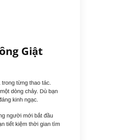
ông Giật
trong từng thao tác.
ư một dòng chảy. Dù bạn
đáng kinh ngạc.
ững người mới bắt đầu
 tiết kiệm thời gian tìm