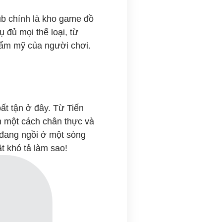
lub chính là kho game đồ
 đủ mọi thể loại, từ
hẩm mỹ của người chơi.
ất tận ở đây. Từ Tiến
n một cách chân thực và
 đang ngồi ở một sòng
t khó tả làm sao!