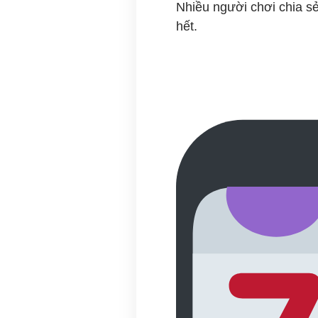
Nhiều người chơi chia sẻ
hết.