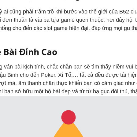
kỳ ai cũng phải trầm trồ khi bước vào thế giới của B52 c
 đơn thuần là vài ba tựa game quen thuộc, nơi đây hội tụ
hống cho đến các slot game hiện đại, đáp ứng mọi gu t
 Bài Đỉnh Cao
 ván bài kịch tính, chắc chắn bạn sẽ tìm thấy niềm vui b
 Binh cho đến Poker, Xì Tố,… tất cả đều được tái hiệ
ợt mà, âm thanh chân thực khiến bạn có cảm giác như
i bạn sở hữu một bộ bài đẹp và từ từ hạ gục đối thủ, thậ