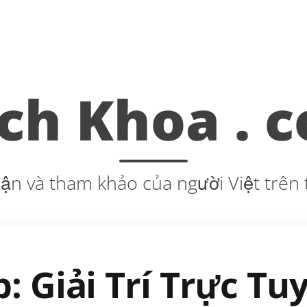
ch Khoa . 
ận và tham khảo của người Việt trên t
: Giải Trí Trực Tu