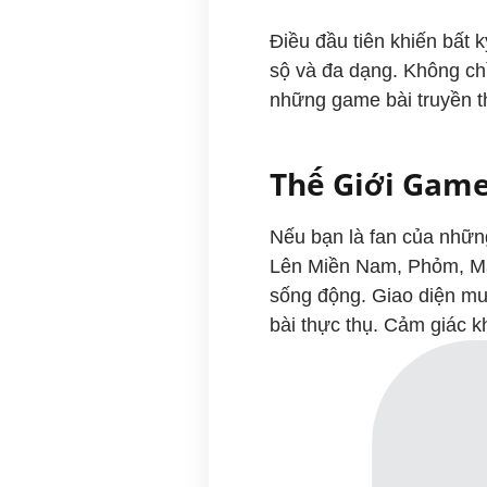
Điều đầu tiên khiến bất 
sộ và đa dạng. Không chỉ
những game bài truyền t
Thế Giới Game
Nếu bạn là fan của những
Lên Miền Nam, Phỏm, Mậu
sống động. Giao diện mư
bài thực thụ. Cảm giác kh