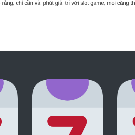
 rằng, chỉ cần vài phút giải trí với slot game, mọi căng