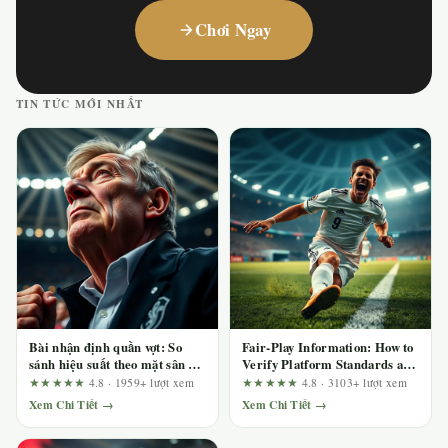
Chơi Ngay
TIN TỨC MỚI NHẤT
Bài nhận định quần vợt: So
Fair-Play Information: How to
sánh hiệu suất theo mặt sân và
Verify Platform Standards at
phong độ giao bóng tại
uk88.deal
★★★★★
4.8 · 1959+ lượt xem
★★★★★
4.8 · 3103+ lượt xem
s8.jpn.com
Xem Chi Tiết →
Xem Chi Tiết →