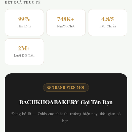
KẾT QUẢ THỰC TẾ
99%
748K+
4.8/5
Hài Lòng
Người Chơi
Tiêu Chuẩn
2M+
Lượt Rút Tiền
🎲 THÀNH VIÊN MỚI
BACHKHOABAKERY Gọi Tên Bạn
Đừng bỏ lỡ — Odds cao nhất thị trường hiện nay, thời gian có
hạn.